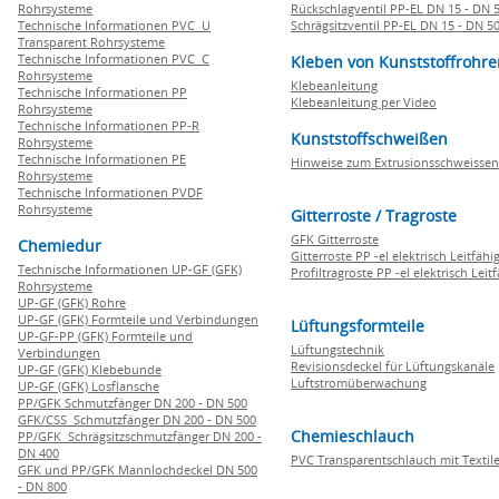
Rohrsysteme
Rückschlagventil PP-EL DN 15 - DN 
Technische Informationen PVC U
Schrägsitzventil PP-EL DN 15 - DN 5
Transparent Rohrsysteme
Technische Informationen PVC C
Kleben von Kunststoffrohre
Rohrsysteme
Klebeanleitung
Technische Informationen PP
Klebeanleitung per Video
Rohrsysteme
Technische Informationen PP-R
Kunststoffschweißen
Rohrsysteme
Technische Informationen PE
Hinweise zum Extrusionsschweissen
Rohrsysteme
Technische Informationen PVDF
Rohrsysteme
Gitterroste / Tragroste
GFK Gitterroste
Chemiedur
Gitterroste PP -el elektrisch Leitfähi
Technische Informationen UP-GF (GFK)
Profiltragroste PP -el elektrisch Leit
Rohrsysteme
UP-GF (GFK) Rohre
UP-GF (GFK) Formteile und Verbindungen
Lüftungsformteile
UP-GF-PP (GFK) Formteile und
Lüftungstechnik
Verbindungen
Revisionsdeckel für Lüftungskanäle
UP-GF (GFK) Klebebunde
Luftstromüberwachung
UP-GF (GFK) Losflansche
PP/GFK Schmutzfänger DN 200 - DN 500
GFK/CSS Schmutzfänger DN 200 - DN 500
Chemieschlauch
PP/GFK Schrägsitzschmutzfänger DN 200 -
DN 400
PVC Transparentschlauch mit Textile
GFK und PP/GFK Mannlochdeckel DN 500
- DN 800