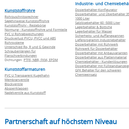
Industrie- und Chemiebehä
Dosierbehälter-Konfigurator
Kunststoffrohre
Dosierbehälter und Überbehälter 35
Rohrzuschnitssrechner
1000 Liter
Sägehinweise Kunststoffrohre
Salzlösebehälter 60 -5000 Liter
Kunststoffrohr - Restebörse
Lagerbehälter & Bottiche
Normung - Kunststoffrohre und Formteile
Lagerbehälter für Wasser
PVC U Rohrabweichungen
Sicherheits- und Auffangwannen
Druckverlust PVCU, PVCC und ABS
Lieferprogramm Industriebehälter
Rohrsysteme
Dosierbehälter mit Rührwerk
Unterschied Rp, R und G Gewinde
Rührwerk für Dosierbehälter
Schraubenlängen für
Dosierbehälter mit Anbauvarianten
Flanschverbindungen
Dosierbehälter aus Plattenmaterial
Dichtungen:
PTFE,
NBR,
FKM,
EPDM
Chemiebehälter - Kundenlösungen
Dosierbehälter mit Füllstandsanzei
Kunststoffarmaturen
GFK Behälter für den schweren
Chemieeinsatz
PVC U Transparent Kugelhahn
Membranventile
Blockventile
Absperrklappen
Nadelventile aus Kunststoff
Partnerschaft auf höchstem Niveau